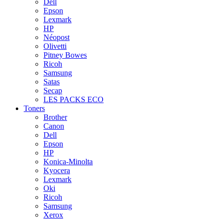
Dell
Epson
Lexmark
HP
Néopost
Olivetti
Pitney Bowes
Ricoh
Samsung
Satas
Secap
LES PACKS ECO
Toners
Brother
Canon
Dell
Epson
HP
Konica-Minolta
Kyocera
Lexmark
Oki
Ricoh
Samsung
Xerox