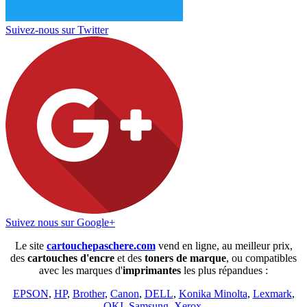
Suivez-nous sur Twitter
Suivez nous sur Google+
Le site
cartouchepaschere.com
vend en ligne, au meilleur prix,
des
cartouches d'encre
et des
toners de marque
, ou compatibles
avec les marques d'
imprimantes
les plus répandues :
EPSON
,
HP
,
Brother
,
Canon
,
DELL
,
Konika Minolta
,
Lexmark
,
OKI
,
Samsung
,
Xerox
.