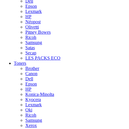
Dell
Epson
Lexmark
HP
Néopost
Olivetti
Pitney Bowes
Ricoh
Samsung
Satas
Secap
LES PACKS ECO
Toners
Brother
Canon
Dell
Epson
HP
Konica-Minolta
Kyocera
Lexmark
Oki
Ricoh
Samsung
Xerox