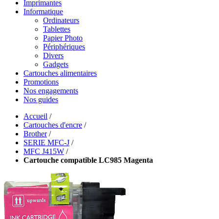
Imprimantes
Informatique
Ordinateurs
Tablettes
Papier Photo
Périphériques
Divers
Gadgets
Cartouches alimentaires
Promotions
Nos engagements
Nos guides
Accueil
/
Cartouches d'encre
/
Brother
/
SERIE MFC-J
/
MFC J415W
/
Cartouche compatible LC985 Magenta