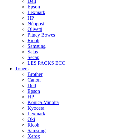
Dell
Epson
Lexmark
HP
Néopost
Olivetti
Pitney Bowes
Ricoh
Samsung
Satas
Secap
LES PACKS ECO
Toners
Brother
Canon
Dell
Epson
HP
Konica-Minolta
Kyocera
Lexmark
Oki
Ricoh
Samsung
Xerox