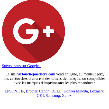
Suivez nous sur Google+
Le site
cartouchepaschere.com
vend en ligne, au meilleur prix,
des
cartouches d'encre
et des
toners de marque
, ou compatibles
avec les marques d'
imprimantes
les plus répandues :
EPSON
,
HP
,
Brother
,
Canon
,
DELL
,
Konika Minolta
,
Lexmark
,
OKI
,
Samsung
,
Xerox
.