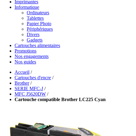
Imprimantes
Informatique
Ordinateurs
Tablettes
Papier Photo
Périphériques
Divers
Gadgets
Cartouches alimentaires
Promotions
Nos engagements
Nos guides
Accueil
/
Cartouches d'encre
/
Brother
/
SERIE MFC-J
/
MFC J5620DW
/
Cartouche compatible Brother LC225 Cyan