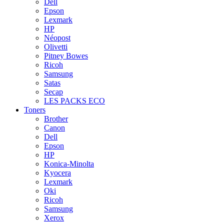
Dell
Epson
Lexmark
HP
Néopost
Olivetti
Pitney Bowes
Ricoh
Samsung
Satas
Secap
LES PACKS ECO
Toners
Brother
Canon
Dell
Epson
HP
Konica-Minolta
Kyocera
Lexmark
Oki
Ricoh
Samsung
Xerox