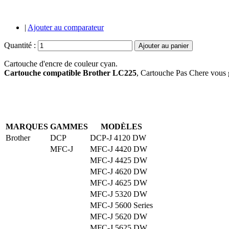
|
Ajouter au comparateur
Quantité :
Ajouter au panier
Cartouche d'encre de couleur cyan.
Cartouche compatible Brother LC225
, Cartouche Pas Chere vous g
MARQUES
GAMMES
MODÈLES
Brother
DCP
DCP-J 4120 DW
MFC-J
MFC-J 4420 DW
MFC-J 4425 DW
MFC-J 4620 DW
MFC-J 4625 DW
MFC-J 5320 DW
MFC-J 5600 Series
MFC-J 5620 DW
MFC-J 5625 DW