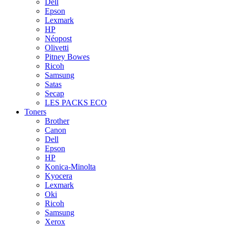
Dell
Epson
Lexmark
HP
Néopost
Olivetti
Pitney Bowes
Ricoh
Samsung
Satas
Secap
LES PACKS ECO
Toners
Brother
Canon
Dell
Epson
HP
Konica-Minolta
Kyocera
Lexmark
Oki
Ricoh
Samsung
Xerox