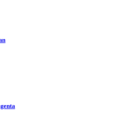
an
genta