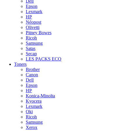
Dell
Epson
Lexmark
HP
Néopost
Olivetti
Pitney Bowes
Ricoh
Samsung
Satas
Secap
LES PACKS ECO
Toners
Brother
Canon
Dell
Epson
HP
Konica-Minolta
Kyocera
Lexmark
Oki
Ricoh
Samsung
Xerox