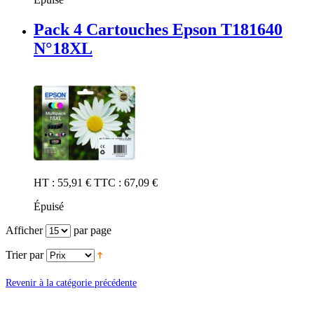
Pack 4 Cartouches Epson T181640
N°18XL
HT :
55,91 €
TTC :
67,09 €
Épuisé
Afficher
par page
Trier par
Revenir à la catégorie précédente