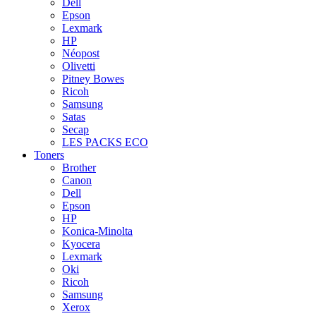
Dell
Epson
Lexmark
HP
Néopost
Olivetti
Pitney Bowes
Ricoh
Samsung
Satas
Secap
LES PACKS ECO
Toners
Brother
Canon
Dell
Epson
HP
Konica-Minolta
Kyocera
Lexmark
Oki
Ricoh
Samsung
Xerox