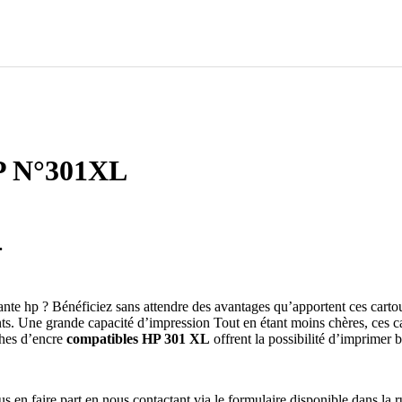
HP N°301XL
.
nte hp ? Bénéficiez sans attendre des avantages qu’apportent ces cartou
nts. Une grande capacité d’impression Tout en étant moins chères, ces 
ches d’encre
compatibles HP 301 XL
offrent la possibilité d’imprimer 
 en faire part en nous contactant via le formulaire disponible dans la ru