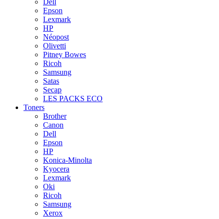
Dell
Epson
Lexmark
HP
Néopost
Olivetti
Pitney Bowes
Ricoh
Samsung
Satas
Secap
LES PACKS ECO
Toners
Brother
Canon
Dell
Epson
HP
Konica-Minolta
Kyocera
Lexmark
Oki
Ricoh
Samsung
Xerox