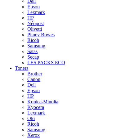
Dell
Epson
Lexmark
HP
Néopost
Olivetti
Pitney Bowes
Ricoh
Samsung
Satas
Secap
LES PACKS ECO
Toners
Brother
Canon
Dell
Epson
HP
Konica-Minolta
Kyocera
Lexmark
Oki
Ricoh
Samsung
Xerox